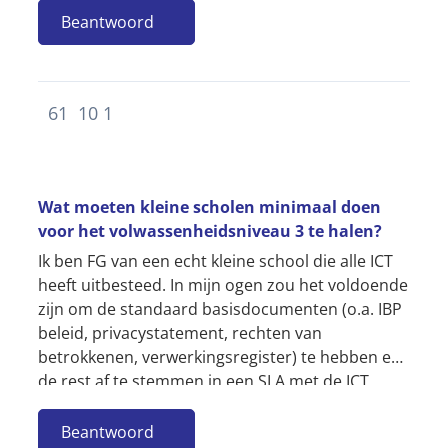
volledige dagtaak. Hoor het graag. mvgr...
Beantwoord
61
10
1
Wat moeten kleine scholen minimaal doen
voor het volwassenheidsniveau 3 te halen?
Ik ben FG van een echt kleine school die alle ICT
heeft uitbesteed. In mijn ogen zou het voldoende
zijn om de standaard basisdocumenten (o.a. IBP
beleid, privacystatement, rechten van
betrokkenen, verwerkingsregister) te hebben en
de rest af te stemmen in een SLA met de ICT
leverancier (de school heeft...
Beantwoord