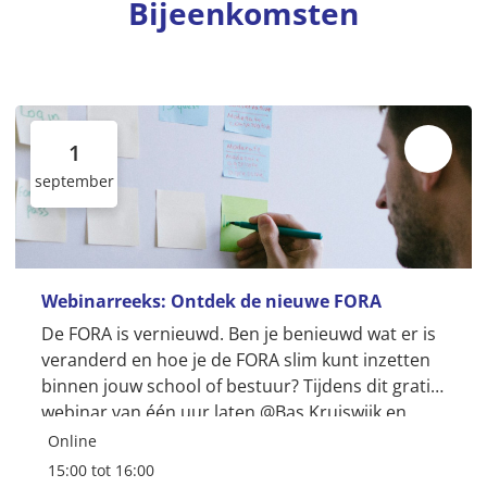
Bijeenkomsten
1
september
Webinarreeks: Ontdek de nieuwe FORA
De FORA is vernieuwd. Ben je benieuwd wat er is
veranderd en hoe je de FORA slim kunt inzetten
binnen jouw school of bestuur? Tijdens dit gratis
webinar van één uur laten @Bas Kruiswijk en
@Sonja Steiger van Kennisnet zien hoe je snel de
Online
weg...
15:00 tot 16:00