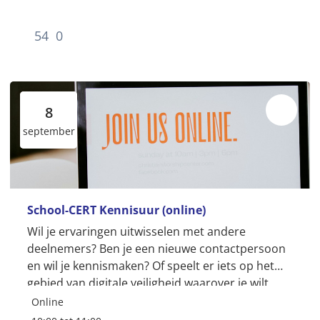
54
0
8
september
School-CERT Kennisuur (online)
Wil je ervaringen uitwisselen met andere
deelnemers? Ben je een nieuwe contactpersoon
en wil je kennismaken? Of speelt er iets op het
gebied van digitale veiligheid waarover je wilt
sparren? School-CERT organiseert op iedere
Online
tweede dinsdag van...