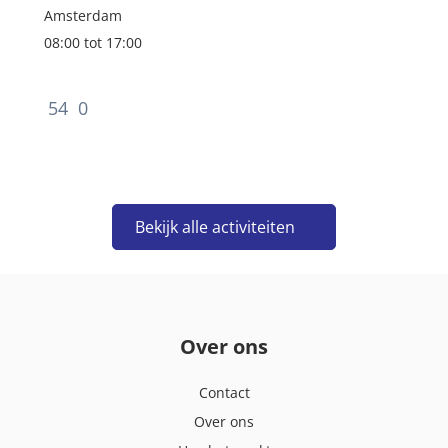
volwassenheidsniveau 3 van de normen. Uiterlijk
Amsterdam
1 januari...
08:00 tot 17:00
54
0
Bekijk alle activiteiten
Over ons
Contact
Over ons